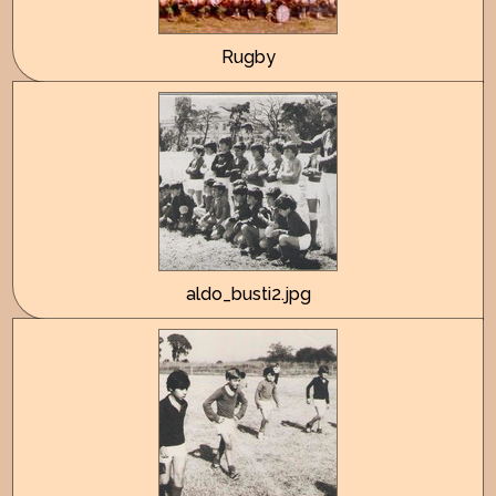
Rugby
aldo_busti2.jpg